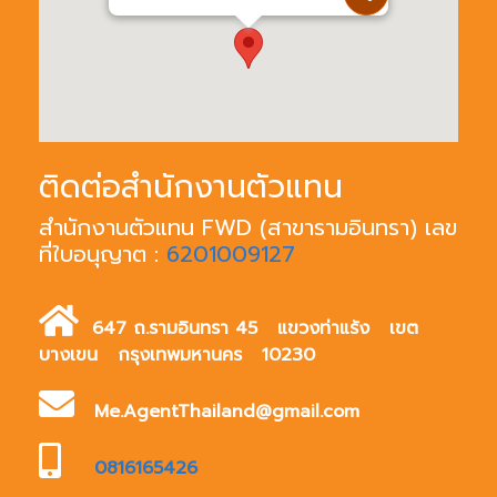
ติดต่อสำนักงานตัวแทน
สำนักงานตัวแทน FWD (สาขารามอินทรา) เลข
ที่ใบอนุญาต :
6201009127
647 ถ.รามอินทรา 45 แขวงท่าแร้ง เขต
บางเขน กรุงเทพมหานคร 10230
Me.AgentThailand@gmail.com
0816165426